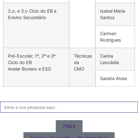
2.o. e 3.o Ciclo do EB e
Isabel Maria
Ensino Secundário
Santos
Carmen
Rodrigues
Pré-Escolar; 1º, 2º e 3º
Técnicas
Carina
Ciclo do EB
da
Leocádia
Avelar Brotero e ESO
CMO
Sandra Alves
Search
for:
FAQ's