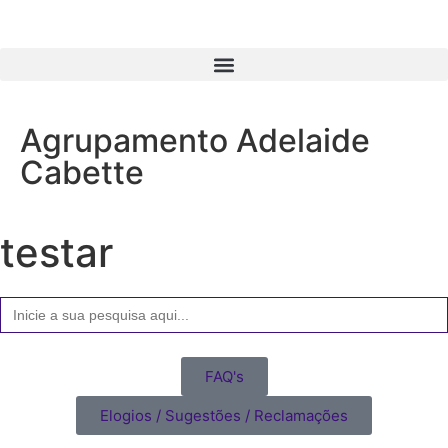
Agrupamento Adelaide
Cabette
testar
Search
for:
FAQ's
Elogios / Sugestões / Reclamações